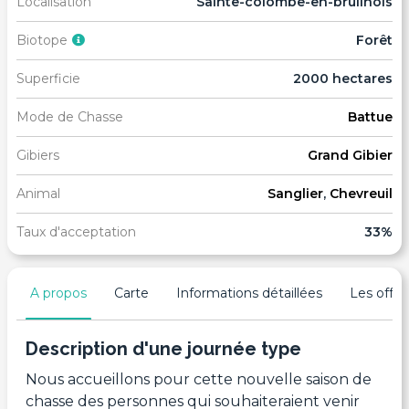
Localisation
Sainte-colombe-en-bruilhois
Biotope
Forêt
Superficie
2000 hectares
Mode de Chasse
Battue
Gibiers
Grand Gibier
Animal
Sanglier
,
Chevreuil
Taux d'acceptation
33%
A propos
Carte
Informations détaillées
Les offres
Description d'une journée type
Nous accueillons pour cette nouvelle saison de
chasse des personnes qui souhaiteraient venir