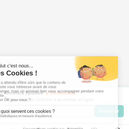
Annonce épuisée
🔥 Très demandée
Soyez alerté en premier à sa remise en ligne
M'alerter