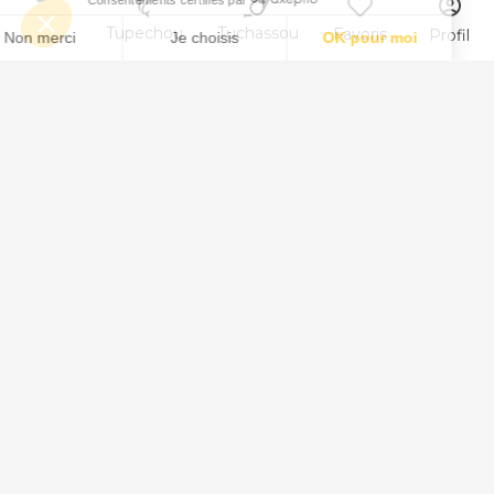
Menu
Tupechou
Tuchassou
Favoris
Profil
Animal
Chasse au Sanglier
Chasse au Chevreuil
Chasse au Cervidé
Chasse au Chamois
Chasse au Mouflon
Chasse au Isard
Chasse au Daim