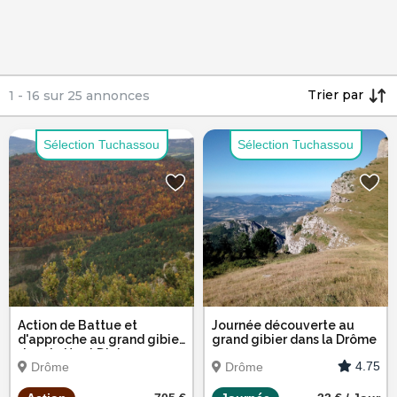
Trier par
1
-
16
sur
25
annonces
Sélection Tuchassou
Sélection Tuchassou
Action de Battue et
Journée découverte au
d'approche au grand gibier
grand gibier dans la Drôme
dans le Haut Diois
4.75
Drôme
Drôme