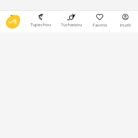
Menu
Tupechou
Tuchassou
Favoris
Profil
Tuchassou
La plateforme de référence pour réserver des expériences de
chasse en France.
À propos
Notre mission
L'équipe