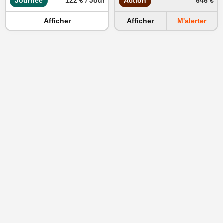
Journée
122 € / Jour
Action
646 €
Afficher
Afficher
M'alerter