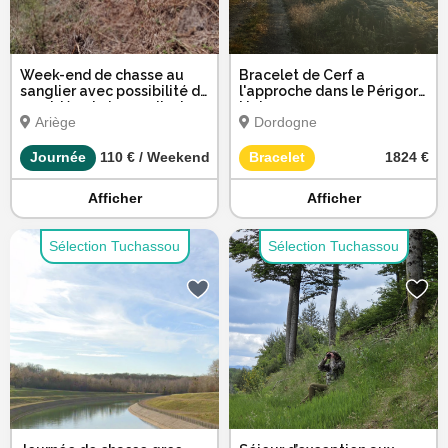
Week-end de chasse au
Bracelet de Cerf a
sanglier avec possibilité de
l'approche dans le Périgord
cervidés et chevreuils dans
Noir
Ariège
Dordogne
l’Ariège
Journée
110 € / Weekend
Bracelet
1824 €
Afficher
Afficher
Sélection Tuchassou
Sélection Tuchassou