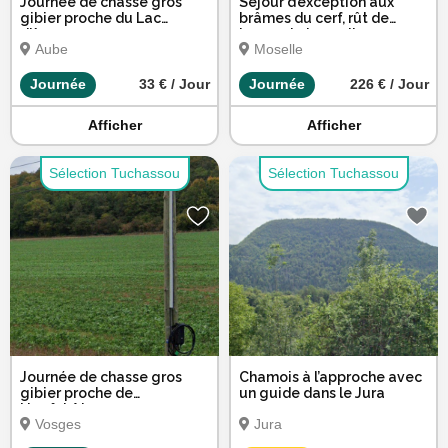
Journée de chasse gros
Séjour d’exception aux
gibier proche du Lac
brâmes du cerf, rût de
d'Amance
brocard et sangliers en
Aube
Moselle
Moselle
Journée
33 € / Jour
Journée
226 € / Jour
Afficher
Afficher
Sélection Tuchassou
Sélection Tuchassou
Journée de chasse gros
Chamois à l’approche avec
gibier proche de
un guide dans le Jura
Neufchâteau
Vosges
Jura