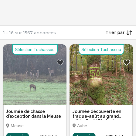
Trier par
1
-
16
sur
1567
annonces
Sélection Tuchassou
Sélection Tuchassou
Journée de chasse
Journée découverte en
d'exception dans la Meuse
traque-affût au grand
gibier Forêt D'orient
Meuse
Aube