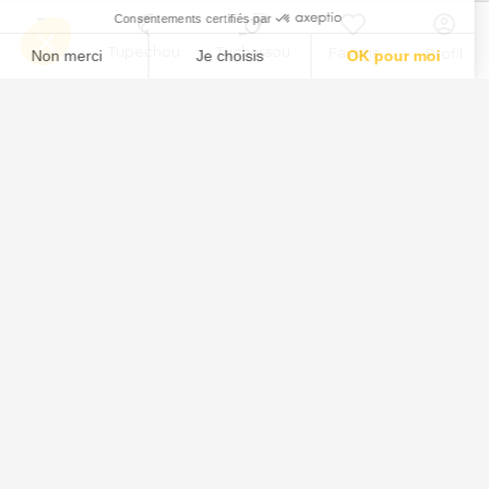
Menu
Tupechou
Tuchassou
Favoris
Profil
Tuchassou
La plateforme de référence pour réserver des expériences de
chasse en France.
À propos
Notre mission
L'équipe
Témoignages