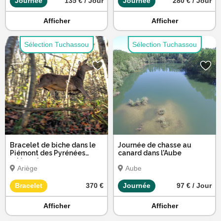
Journée
135 € / Jour
Journée
280 € / Jour
Afficher
Afficher
Sélection Tuchassou
Sélection Tuchassou
Bracelet de biche dans le
Journée de chasse au
Piémont des Pyrénées
canard dans l'Aube
ariégeoise
Ariège
Aube
Bracelet
370 €
Journée
97 € / Jour
Afficher
Afficher