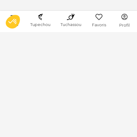
Menu
Tupechou
Tuchassou
Favoris
Profil
Tuchassou
La plateforme de référence pour réserver des expériences de
chasse en France.
À propos
Notre mission
L'équipe