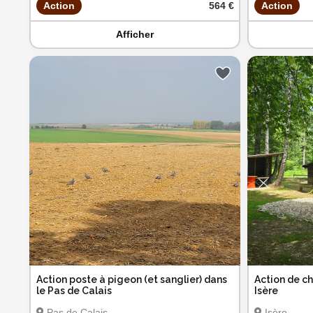
Action
564 €
Action
Afficher
Action poste à pigeon (et sanglier) dans
Action de ch
le Pas de Calais
Isère
Pas de Calais
Isère