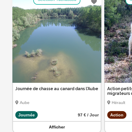
Journée de chasse au canard dans l'Aube
Action petit
migrateurs d
Aube
Hérault
Journée
97 € / Jour
Action
Afficher