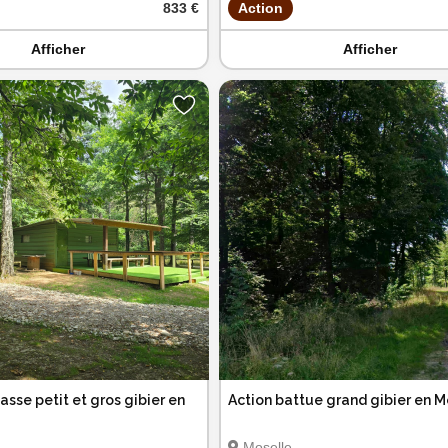
833 €
Action
Afficher
Afficher
asse petit et gros gibier en
Action battue grand gibier en M
Moselle