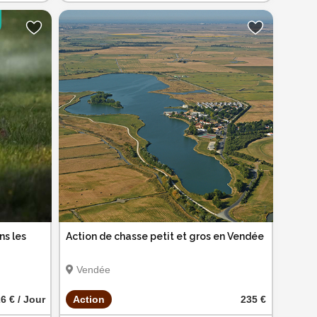
ns les
Action de chasse petit et gros en Vendée
Vendée
6 € / Jour
Action
235 €