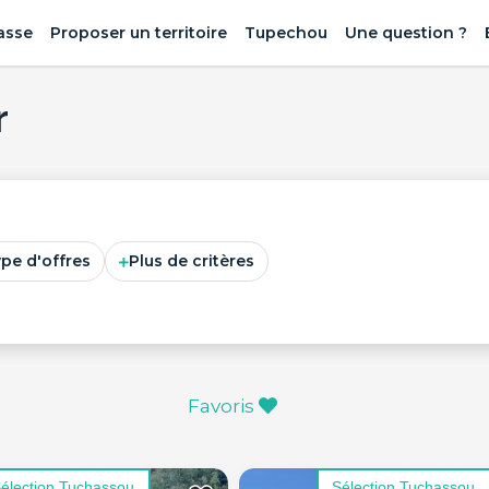
asse
Proposer un territoire
Tupechou
Une question ?
r
ype d'offres
Plus de critères
Favoris
élection Tuchassou
Sélection Tuchassou