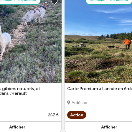
s gibiers naturels, et
Carte Premium à l'année en Ard
ans l'Hérault
Ardèche
267 €
Action
Afficher
Afficher