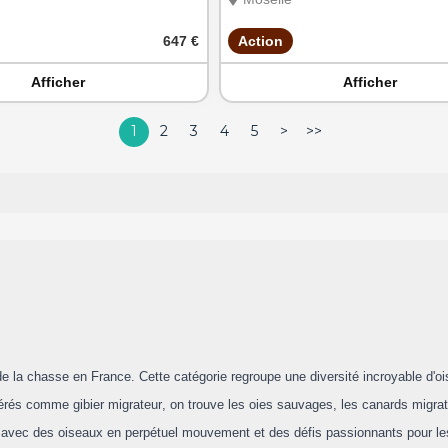
647 €
Action
Afficher
Afficher
1
2
3
4
5
>
>>
de la chasse en France. Cette catégorie regroupe une diversité incroyable d'oi
érés comme gibier migrateur, on trouve les oies sauvages, les canards migrate
e, avec des oiseaux en perpétuel mouvement et des défis passionnants pour l