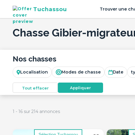
Tuchassou
Trouver une ch
Chasse Gibier-migrateu
Nos chasses
Localisation
Modes de chasse
Date
t
Appliquer
Tout effacer
1
-
16
sur
214
annonces
Sélection Tuchassou
S