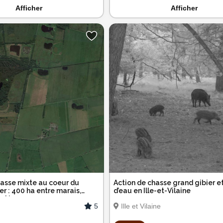
Afficher
Afficher
hasse mixte au coeur du
Action de chasse grand gibier et
er : 400 ha entre marais,
d’eau en Ille-et-Vilaine
orêts
5
Ille et Vilaine