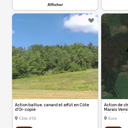
Afficher
Action battue, canard et affût en Côte
Action de c
d'Or-copie
Marais Verni
plaines et f
Côte d'Or
Eure