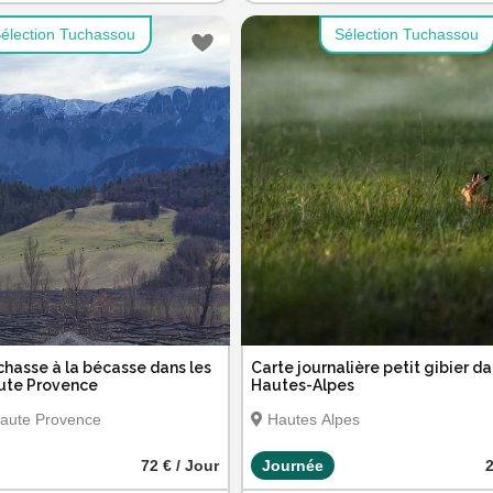
élection Tuchassou
Sélection Tuchassou
chasse à la bécasse dans les
Carte journalière petit gibier da
ute Provence
Hautes-Alpes
Haute Provence
Hautes Alpes
72 € / Jour
Journée
2