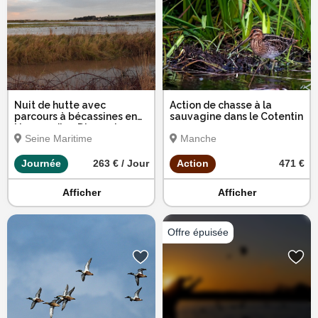
Nuit de hutte avec
Action de chasse à la
parcours à bécassines en
sauvagine dans le Cotentin
Normandie - Dimanche,
Seine Maritime
Manche
lundi ou mardi
Journée
263 € / Jour
Action
471 €
Afficher
Afficher