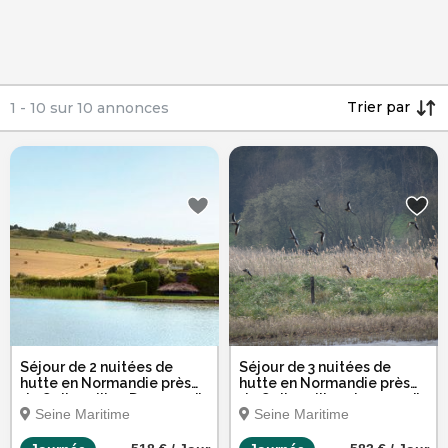
Trier par
1
-
10
sur
10
annonces
Séjour de 2 nuitées de
Séjour de 3 nuitées de
hutte en Normandie près
hutte en Normandie près
de Quiberville - Du samedi
de Quiberville - du samedi
Seine Maritime
Seine Maritime
au lundi
au mardi