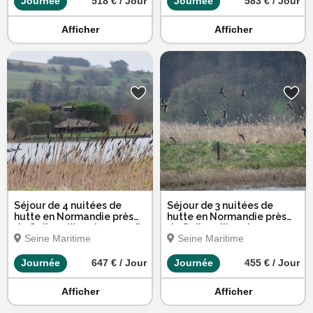
Journée
518 € / Jour
Journée
583 € / Jour
Afficher
Afficher
Séjour de 4 nuitées de
Séjour de 3 nuitées de
hutte en Normandie près
hutte en Normandie près
de Quiberville - du samedi
de Quiberville - du
Seine Maritime
Seine Maritime
au mercredi
dimanche au mercredi
Journée
647 € / Jour
Journée
455 € / Jour
Afficher
Afficher