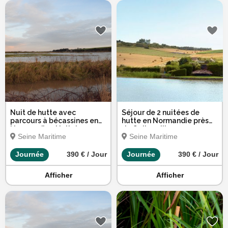
Nuit de hutte avec
Séjour de 2 nuitées de
parcours à bécassines en
hutte en Normandie près
Normandie - Nuit du
de Quiberville
Seine Maritime
Seine Maritime
samedi
Journée
390 € / Jour
Journée
390 € / Jour
Afficher
Afficher