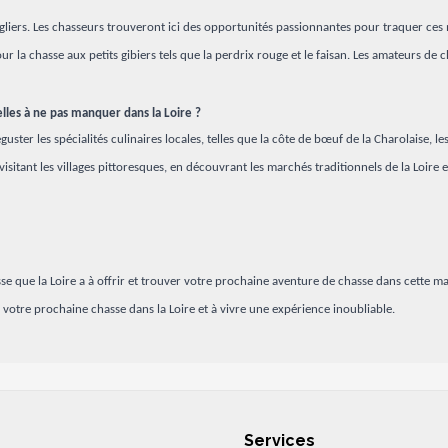
angliers. Les chasseurs trouveront ici des opportunités passionnantes pour traquer ce
our la chasse aux petits gibiers tels que la perdrix rouge et le faisan. Les amateurs 
nelles à ne pas manquer dans la Loire ?
er les spécialités culinaires locales, telles que la côte de bœuf de la Charolaise, les p
visitant les villages pittoresques, en découvrant les marchés traditionnels de la Loir
 que la Loire a à offrir et trouver votre prochaine aventure de chasse dans cette magn
otre prochaine chasse dans la Loire et à vivre une expérience inoubliable.
Services