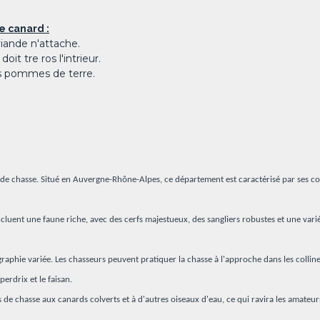
e canard :
viande n'attache.
oit tre ros l'intrieur.
s pommes de terre.
de chasse. Situé en Auvergne-Rhône-Alpes, ce département est caractérisé par ses colli
incluent une faune riche, avec des cerfs majestueux, des sangliers robustes et une varié
raphie variée. Les chasseurs peuvent pratiquer la chasse à l'approche dans les colline
perdrix et le faisan.
tés de chasse aux canards colverts et à d'autres oiseaux d'eau, ce qui ravira les amate