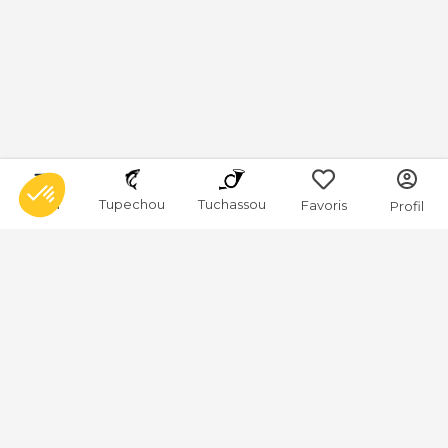
Menu
Tupechou
Tuchassou
Favoris
Profil
Deux Sèvres
Connaitre les Deux-Sèvres
Les Deux-Sèvres offrent un cadre idyllique pour les amateurs de chasse.
Situé dans la région Nouvelle-Aquitaine, ce département est caractérisé
par ses vastes plaines, ses forêts verdoyantes et ses rivières sinueuses,