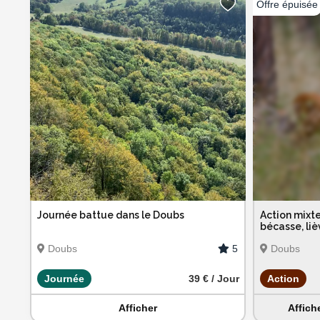
Journée battue dans le Doubs
Action mixte
bécasse, liè
5
Doubs
Doubs
Journée
39 € / Jour
Action
Afficher
Affich