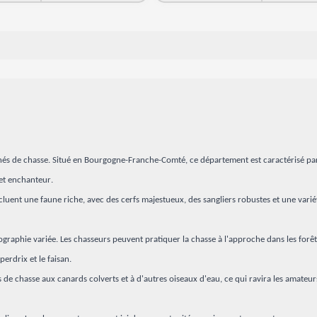
és de chasse. Situé en Bourgogne-Franche-Comté, ce département est caractérisé par s
et enchanteur.
cluent une faune riche, avec des cerfs majestueux, des sangliers robustes et une variét
graphie variée. Les chasseurs peuvent pratiquer la chasse à l'approche dans les forêts
perdrix et le faisan.
tés de chasse aux canards colverts et à d'autres oiseaux d'eau, ce qui ravira les amate