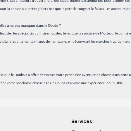
ngliers. Les chasseurs trouveront ici des opportunités passionnantes pour traquer ce
pour la chasse aux petits gibiers tels que la perdrix rouge et le faisan. Les amateurs
nnelles à ne pas manquer dans le Doubs ?
ter les spécialités culinaires locales, telles que la saucisse de Morteau, le comté et l
 visitant les charmants villages de montagne, en découvrant les marchés traditionne
e que le Doubs a à offrir et trouver votre prochaine aventure de chasse dans cette ma
ier votre prochaine chasse dans le Doubs et à vivre une expérience inoubliable.
Services