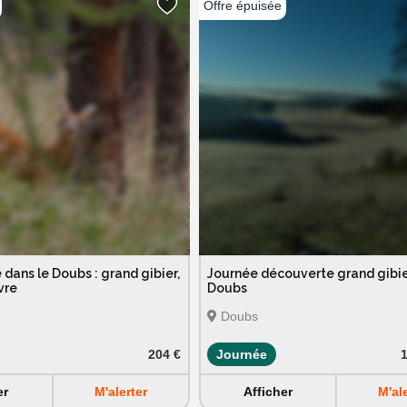
 dans le Doubs : grand gibier,
Journée découverte grand gibie
vre
Doubs
Doubs
204 €
Journée
1
er
M'alerter
Afficher
M'al