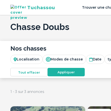
Tuchassou
Trouver une ch
Chasse Doubs
Nos chasses
Localisation
Modes de chasse
Date
t
Appliquer
Tout effacer
1
-
3
sur
3
annonces