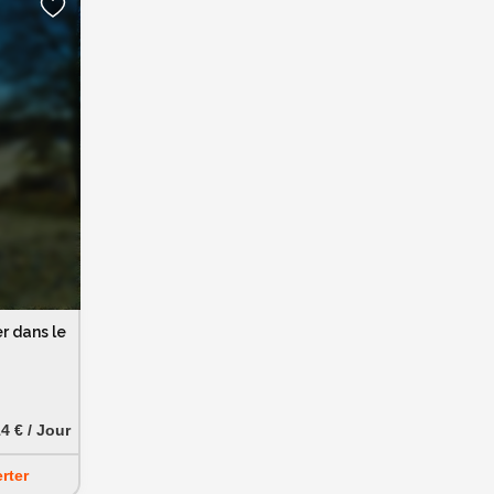
r dans le
4 € / Jour
erter