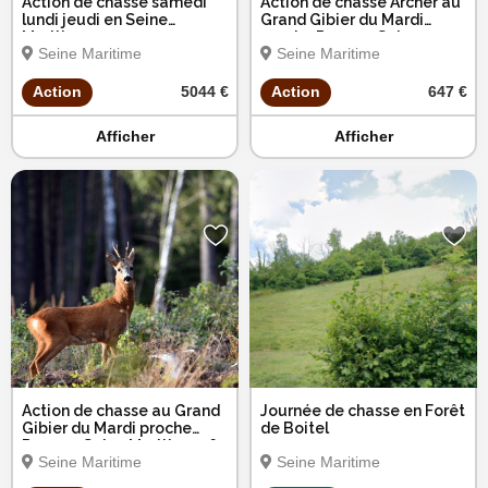
Action de chasse samedi
Action de chasse Archer au
lundi jeudi en Seine
Grand Gibier du Mardi
Maritime
proche Rouen - Seine
Seine Maritime
Seine Maritime
Maritime 76
Action
5044 €
Action
647 €
Afficher
Afficher
Action de chasse au Grand
Journée de chasse en Forêt
Gibier du Mardi proche
de Boitel
Rouen - Seine Maritime 76
Seine Maritime
Seine Maritime