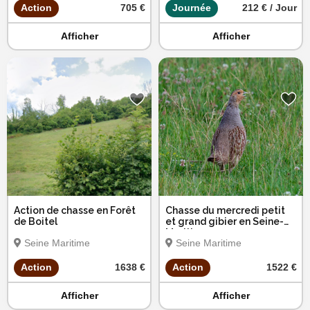
Action
705 €
Journée
212 € / Jour
Afficher
Afficher
Action de chasse en Forêt
Chasse du mercredi petit
de Boitel
et grand gibier en Seine-
Maritime
Seine Maritime
Seine Maritime
Action
1638 €
Action
1522 €
Afficher
Afficher