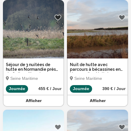
Séjour de 3 nuitées de
Nuit de hutte avec
hutte en Normandie près
parcours à bécassines en
de Quiberville - du
Normandie - Nuit du
Seine Maritime
Seine Maritime
dimanche au mercredi
samedi
Journée
455 € / Jour
Journée
390 € / Jour
Afficher
Afficher