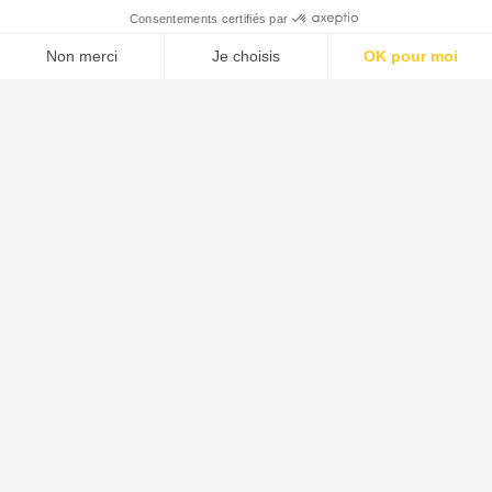
Menu
Tupechou
Tuchassou
Favoris
Profil
Tuchassou
La plateforme de référence pour réserver des expériences de
chasse en France.
À propos
Notre mission
L'équipe
Témoignages