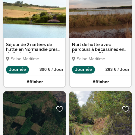
Séjour de 2 nuitées de
Nuit de hutte avec
hutte en Normandie près
parcours à bécassines en
de Quiberville
Normandie - Dimanche,
Seine Maritime
Seine Maritime
lundi ou mardi
Journée
390 € / Jour
Journée
263 € / Jour
Afficher
Afficher