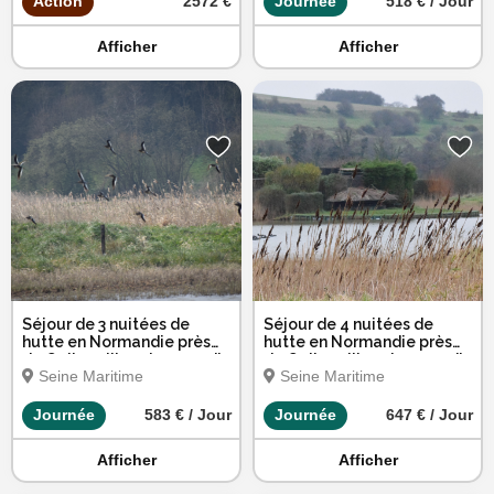
Action
2572 €
Journée
518 € / Jour
Afficher
Afficher
Séjour de 3 nuitées de
Séjour de 4 nuitées de
hutte en Normandie près
hutte en Normandie près
de Quiberville - du samedi
de Quiberville - du samedi
Seine Maritime
Seine Maritime
au mardi
au mercredi
Journée
583 € / Jour
Journée
647 € / Jour
Afficher
Afficher