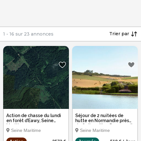
Trier par
1
-
16
sur
23
annonces
Action de chasse du lundi
Séjour de 2 nuitées de
en forêt d’Eawy, Seine
hutte en Normandie près
Maritime
de Quiberville - Du samedi
Seine Maritime
Seine Maritime
au lundi