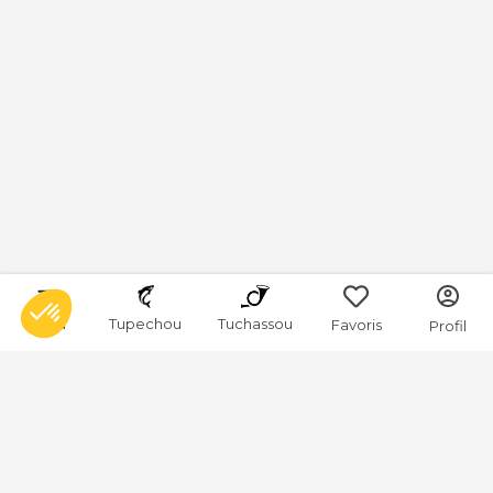
Menu
Tupechou
Tuchassou
Favoris
Profil
Alpes Maritimes
Connaitre les Alpes-Maritimes - Le Biotope au Cœur de la Côte