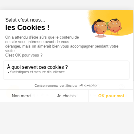
Menu
Tupechou
Tuchassou
Favoris
Profil
Gibier migrateur