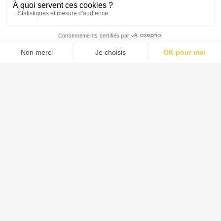
1 400+
4,8/5
15 000
15
Annonces
Trustpilot
Chasseurs
FDC
Menu
Tupechou
Tuchassou
Favoris
Profil
Tuchassou, tiers de confiance
Que vous soyez chasseur ou propriétaire de territoire,
Tuchassou vous accompagne dans vos recherches et vos
démarches.
Trouver une chasse
Utilisez nos filtres avancés pour trouver la chasse qui
correspond à vos critères, votre région et votre gibier
préféré.
Explorer les chasses