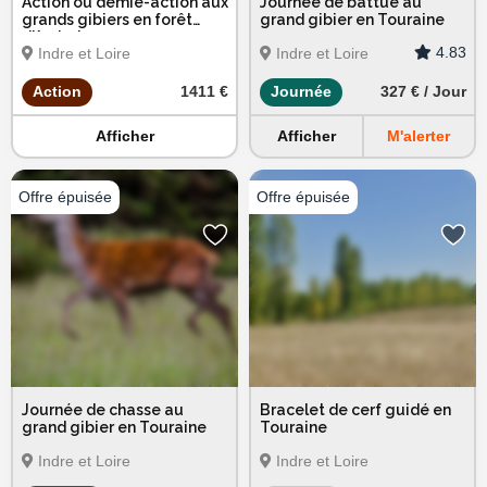
Action ou demie-action aux
Journée de battue au
grands gibiers en forêt
grand gibier en Touraine
d'Amboise
4.83
Indre et Loire
Indre et Loire
Action
1411 €
Journée
327 € / Jour
Afficher
Afficher
M'alerter
Journée de chasse au
Bracelet de cerf guidé en
grand gibier en Touraine
Touraine
Indre et Loire
Indre et Loire