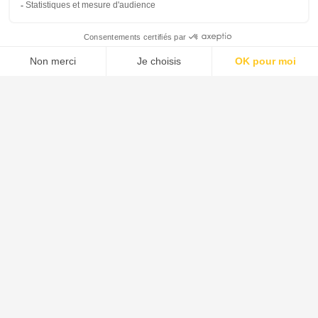
Menu
Tupechou
Tuchassou
Favoris
Profil
Indre-et-Loire
Connaitre l'Indre-et-Loire - Le Biotope au Cœur de la Vallée de la
Loire
Découvrez les caractéristiques uniques du biotope de l'Indre-et-Loire,
situé au cœur de la Vallée de la Loire, classée au patrimoine mondial
de l'UNESCO. Ce département offre un cadre naturel diversifié qui
séduit les amateurs de chasse.
Le biotope de l'Indre-et-Loire se caractérise par ses paysages variés,
allant des vignobles vallonnés aux vastes plaines, en passant par les
forêts étendues. Cette diversité crée un habitat riche en biodiversité,