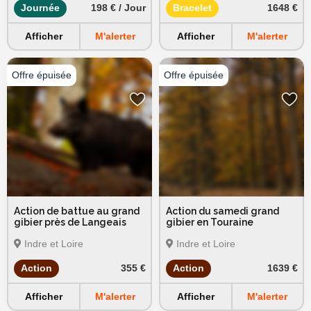
Journée
198 € / Jour
Bracelet
1648 €
Afficher
M'alerter
Afficher
M'alerter
Action de battue au grand
Action du samedi grand
gibier près de Langeais
gibier en Touraine
Indre et Loire
Indre et Loire
Action
355 €
Action
1639 €
Afficher
M'alerter
Afficher
M'alerter