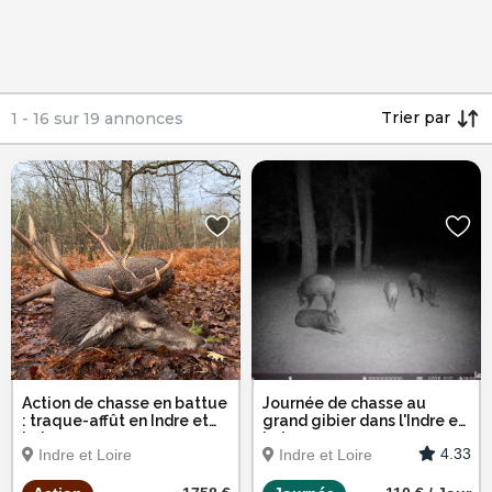
Trier par
1
-
16
sur
19
annonces
Action de chasse en battue
Journée de chasse au
: traque-affût en Indre et
grand gibier dans l'Indre et
Loire
Loire
4.33
Indre et Loire
Indre et Loire