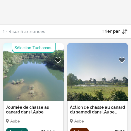
Trier par
1
-
4
sur
4
annonces
Sélection Tuchassou
Journée de chasse au
Action de chasse au canard
canard dans l'Aube
du samedi dans l'Aube
"pour jeune permis"
Aube
Aube