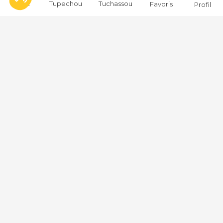
Menu
Tupechou
Tuchassou
Favoris
Profil
Tuchassou
La plateforme de référence pour réserver des expériences de
chasse en France.
À propos
Notre mission
L'équipe
Témoignages
Notre charte