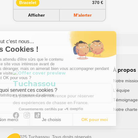
Bracelet
370 €
Afficher
M'alerter
À propos
Notre missio
Tuchassou
L'équipe
La plateforme de référence pour réserver
Témoignage
des expériences de chasse en France.
Notre charte
© 2025 Tuchassou. Tous droits réservés.