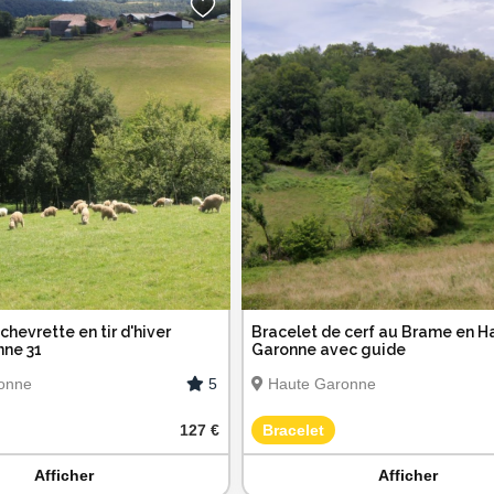
chevrette en tir d'hiver
Bracelet de cerf au Brame en H
ne 31
Garonne avec guide
5
onne
Haute Garonne
127 €
Bracelet
Afficher
Afficher