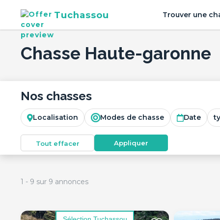
Tuchassou
Trouver une ch
Chasse Haute-garonne
Nos chasses
Localisation
Modes de chasse
Date
t
Appliquer
Tout effacer
1
-
9
sur
9
annonces
Sélection Tuchassou