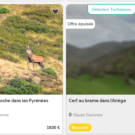
Sélection Tuchassou
roche dans les Pyrénées
Cerf au brame dans l'Ariège
onne
Haute Garonne
1830 €
Bracelet