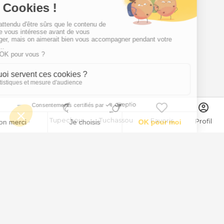
Menu
Tupechou
Tuchassou
Favoris
Profil
Pigeon
Pigeon
Aussi appelé "Le gibier des champs"