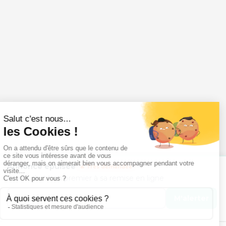
Annonce épuisée
🔥 Très demandée
Soyez alerté en premier à sa remise en ligne
M'alerter