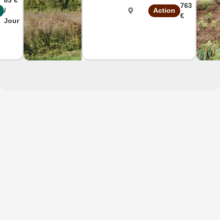
83 €
proche
763
/
Action
Charles de
€
Gaule
Jour
Seine
et
Marne