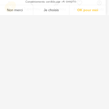
Menu
Tupechou
Tuchassou
Favoris
Profil
Animal
Chasse au Sanglier
Chasse au Chevreuil
Chasse au Cervidé
Chasse au Chamois
Chasse au Mouflon
Chasse au Isard
Chasse au Daim