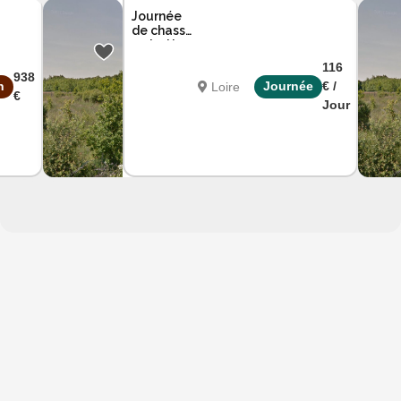
Journée
de chasse
en battue
dans la
116
Loire
938
n
Journée
€ /
Loire
Atlantique
€
Jour
Atlantique