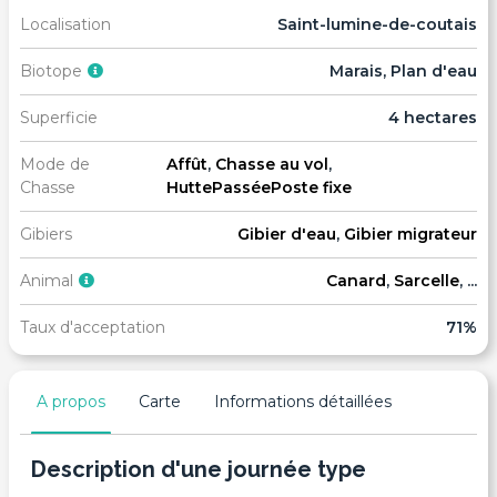
Localisation
Saint-lumine-de-coutais
Biotope
Marais, Plan d'eau
Superficie
4 hectares
Mode de
Affût
,
Chasse au vol
,
Chasse
Hutte
Passée
Poste fixe
Gibiers
Gibier d'eau
,
Gibier migrateur
Animal
Canard
,
Sarcelle
, ...
Taux d'acceptation
71%
A propos
Carte
Informations détaillées
Description d'une journée type