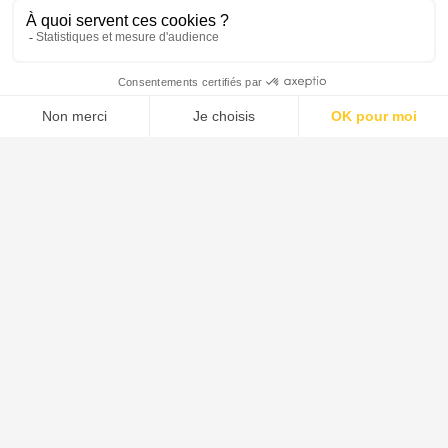
M'alerter
Menu
Tupechou
Tuchassou
Favoris
Profil
Animal
Chasse au Sanglier
Chasse au Chevreuil
Chasse au Cervidé
Chasse au Chamois
Chasse au Mouflon