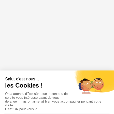
Annonce épuisée
🔥 Très demandée
Soyez alerté en premier à sa remise en ligne