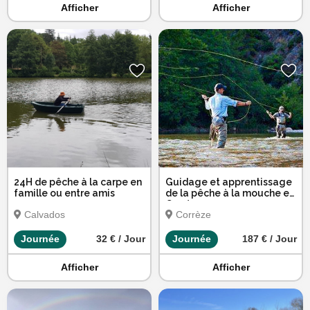
Afficher
Afficher
24H de pêche à la carpe en
Guidage et apprentissage
famille ou entre amis
de la pêche à la mouche en
Corrèze
Calvados
Corrèze
Journée
32 € / Jour
Journée
187 € / Jour
Afficher
Afficher