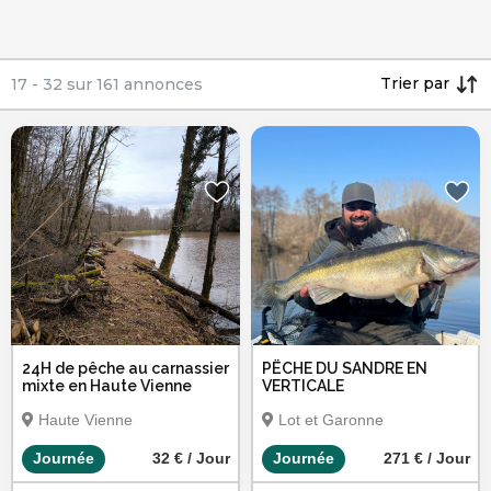
Trier par
17
-
32
sur
161
annonces
24H de pêche au carnassier
PËCHE DU SANDRE EN
mixte en Haute Vienne
VERTICALE
Haute Vienne
Lot et Garonne
Journée
32 € / Jour
Journée
271 € / Jour