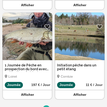
Afficher
Afficher
1 Journée de Pêche en
Initiation pêche dans un
prospection du bord avec
petit étang
un Moniteur Guide de
Loiret
Corrèze
Pêche
Journée
197 € / Jour
Journée
11 € / Jour
Afficher
Afficher