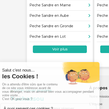
Peche Sandre en Marne
Peche 
Peche Sandre en Aube
Peche 
Peche Sandre en Gironde
Peche 
Peche Sandre en Lot
Peche 
Voir plus
À propos
Notre missio
Tuchassou
L'équipe
La plateforme de référence pour réserver