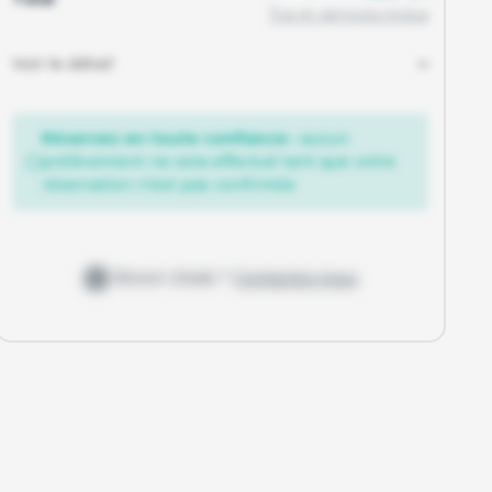
Tva et services inclus
Voir le détail
Réservez en toute confiance :
aucun
prélèvement ne sera effectué tant que votre
réservation n'est pas confirmée
Besoin d'aide ?
Contactez-nous