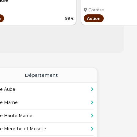
Indre
Corrèze
n
99 €
Action
Département
e Aube
e Marne
e Haute Marne
e Meurthe et Moselle