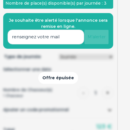
Nombre de place(s) disponible(s) par journée : 3
Je souhaite être alerté lorsque l'annonce sera
remise en ligne.
M'alerter
Type de journée
Sélectionner une date
Nombre de Chasseur(s)
-
+
1
1
Chasseur
Ajouter un code promotionnel
123 €
Total