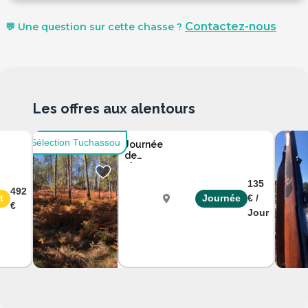
Contactez-nous
💬 Une question sur cette chasse ?
Les offres aux alentours
Sélection Tuchassou
Journée
de
chasse
dans les
135
Landes
492
t
Journée
€ /
à Soren
€
Jour
Landes