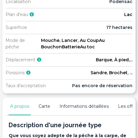
Localisation
Podensac
Plan d'eau
Lac
Superficie
17 hectares
Mode de
Mouche
,
Lancer
,
Au Coup
Au
pêche
Bouchon
Batterie
Au toc
Déplacement
Barque
,
À pied
,...
Poissons
Sandre
,
Brochet
, ...
Taux d'acceptation
Pas encore de réservation
A propos
Carte
Informations détaillées
Les offres
Description d'une journée type
Que vous soyez adepte de la pêche à la carpe, de