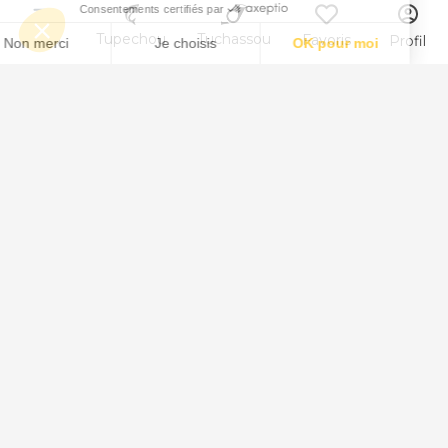
Menu
Tupechou
Tuchassou
Favoris
Profil
Animal
Peche au Saumon
Peche au Anchois
Peche au Sandre
Peche au Brochet
Peche au Truites fario et arc-en-ciel
Peche au Sardine
Peche au Carpe