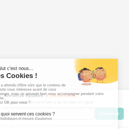
Annonce épuisée
🔥 Très demandée
Soyez alerté en premier à sa remise en ligne
M'alerter