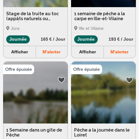
Stage de la truite au toc
1 semaine de pêche a la
(appâts naturels ou
carpe en Ille-et-Vilaine
nymphes)
Jura
Ille et Vilaine
Journée
165 € / Jour
Journée
193 € / Jour
Afficher
M'alerter
Afficher
M'alerter
1 Semaine dans un gîte de
Pêche a la journée dans le
Pêche
Loiret