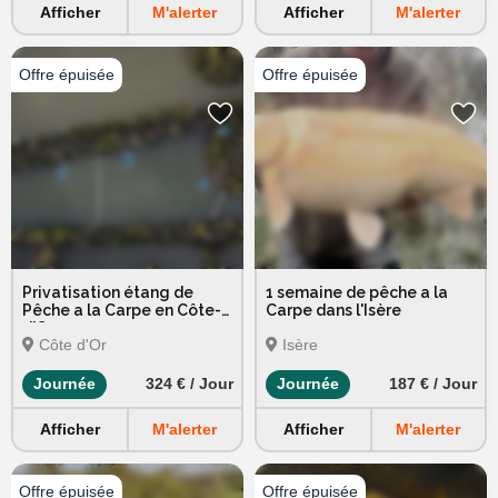
Afficher
M'alerter
Afficher
M'alerter
Privatisation étang de
1 semaine de pêche a la
Pêche a la Carpe en Côte-
Carpe dans l'Isère
d'Or
Côte d'Or
Isère
Journée
324 € / Jour
Journée
187 € / Jour
Afficher
M'alerter
Afficher
M'alerter