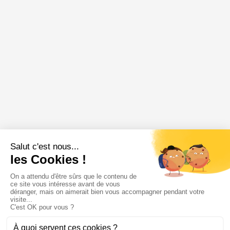
Annonce épuisée
🔥 Très demandée
Soyez alerté en premier à sa remise en ligne
M'alerter