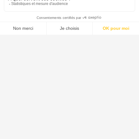
Menu
Tupechou
Tuchassou
Favoris
Profil
Animal
Chasse au Sanglier
Chasse au Chevreuil
Chasse au Cervidé
Chasse au Chamois
Chasse au Mouflon
Chasse au Isard