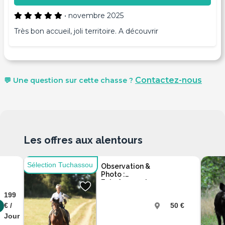
•
novembre 2025
Très bon accueil, joli territoire. A découvrir
Contactez-nous
💬 Une question sur cette chasse ?
Les offres aux alentours
Sélection Tuchassou
Observation &
Photo :
Entraînement
de Rapaces à
199
Cheval
€ /
50 €
Jour
Cher