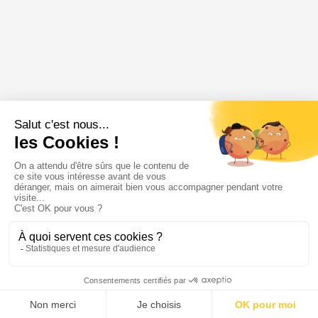
109 €
Réserver
par chasseur / Jour
Menu
Tupechou
Tuchassou
Favoris
Profil