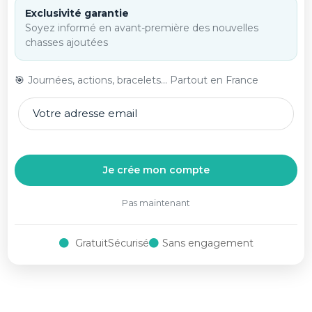
Exclusivité garantie
Soyez informé en avant-première des nouvelles
Journée vénerie du Lièvre
Action archers du samedi,
en Picardie, Aisne
au Sud de la Meuse
chasses ajoutées
Aisne
Meuse
🎯
Journées, actions, bracelets... Partout en France
Journée
17 € / Jour
Action
939 €
Afficher
M'alerter
Afficher
M'alerter
Je crée mon compte
Pas maintenant
Gratuit
Sécurisé
Sans engagement
Bracelet de Biche guidée
Action de chasse jeudi et
en Isère
dimanche "spéciale