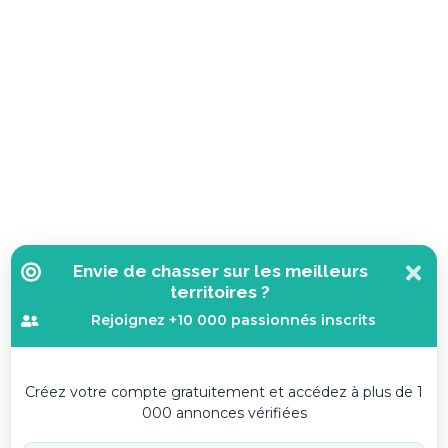
Action de battue au grand
Journée de chasse au
gibier dans la Meuse
grand gibier en Touraine
Meuse
Indre et Loire
Action
1289 €
Journée
198 € / Jour
Afficher
M'alerter
Afficher
M'alerter
Envie de chasser sur les meilleurs
territoires ?
Rejoignez +10 000 passionnés inscrits
Créez votre compte gratuitement et accédez à plus de 1
000 annonces vérifiées