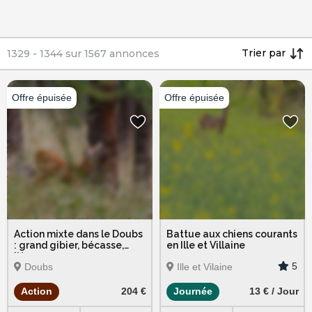
Trier par
1329
-
1344
sur
1567
annonces
Action mixte dans le Doubs
Battue aux chiens courants
: grand gibier, bécasse,
en Ille et Villaine
lièvre
5
Doubs
Ille et Vilaine
Action
204 €
Journée
13 € / Jour