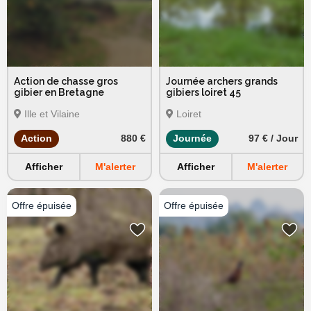
Action de chasse gros
Journée archers grands
gibier en Bretagne
gibiers loiret 45
Ille et Vilaine
Loiret
Action
880 €
Journée
97 € / Jour
Afficher
M'alerter
Afficher
M'alerter