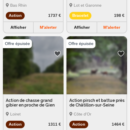
Bas-Rhin (La Petite Pierre)
Bas Rhin
Lot et Garonne
Action
1737 €
Bracelet
198 €
Afficher
M'alerter
Afficher
M'alerter
Action de chasse grand
Action pirsch et battue près
gibier en proche de Gien
de Châtillon-sur-Seine
Loiret
Côte d'Or
Action
1311 €
Action
1464 €