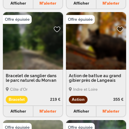
Afficher
M'alerter
Afficher
M'alerter
Bracelet de sanglier dans
Action de battue au grand
le parc naturel du Morvan
gibier près de Langeais
Côte d'Or
Indre et Loire
Bracelet
219 €
Action
355 €
Afficher
M'alerter
Afficher
M'alerter