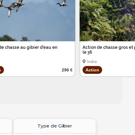
de chasse au gibier d'eau en
Action de chasse gros et 
le 36
Indre
n
296 €
Action
Type de Gibier