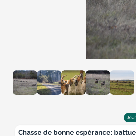
Jou
chasse de bonne espérance: battue de sangliers aux chiens courants