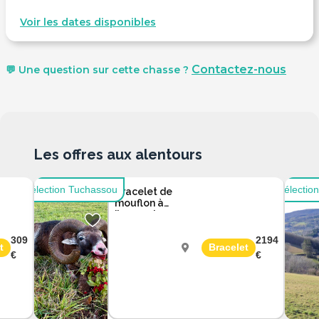
Voir les dates disponibles
Contactez-nous
💬 Une question sur cette chasse ?
Les offres aux alentours
Sélection Tuchassou
Sélectio
Bracelet de
mouflon à
l’approche
avec un
guide
309
2194
t
Bracelet
professionnel
€
€
Tarn