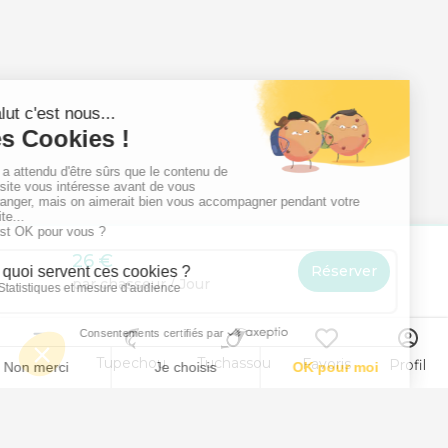
26 €
Réserver
par chasseur / Jour
Menu
Tupechou
Tuchassou
Favoris
Profil