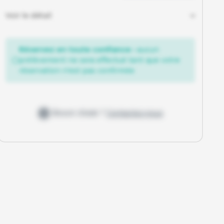
Voir le détail
Réservez en toute confiance :
aucun
prélèvement ne sera effectué tant que votre
réservation n'est pas confirmée
Besoin d'aide ?
Contactez-nous