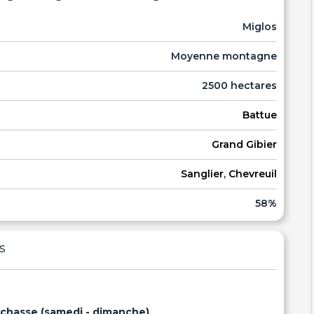
Miglos
Moyenne montagne
2500 hectares
Battue
Grand Gibier
Sanglier
,
Chevreuil
58%
s
e chasse (samedi - dimanche)