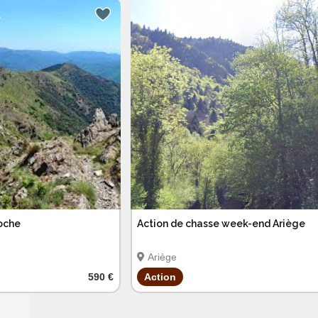
oche
Action de chasse week-end Ariège
Ariège
590 €
Action