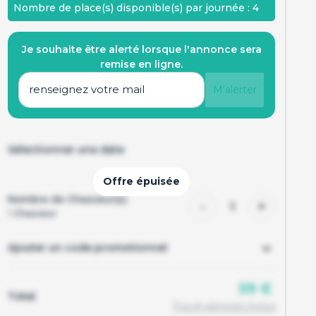
Nombre de place(s) disponible(s) par journée : 4
Je souhaite être alerté lorsque l'annonce sera
remise en ligne.
M'alerter
Sélectionner une date
Nombre de Chasseur(s)
-
+
1
1
Chasseur
Ajouter un code promotionnel
59 €
Total
Tva et services inclus