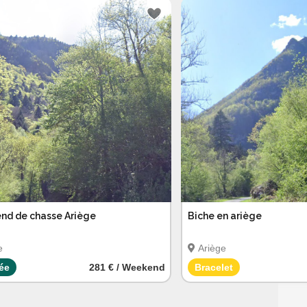
nd de chasse Ariège
Biche en ariège
e
Ariège
ée
281 € / Weekend
Bracelet