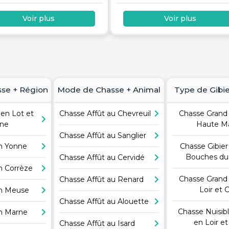
Voir plus
Voir plus
se + Région
Mode de Chasse + Animal
Type de Gibie
 en Lot et
Chasse Affût au Chevreuil
Chasse Grand 
nne
Haute M
Chasse Affût au Sanglier
en Yonne
Chasse Gibier
Bouches du
Chasse Affût au Cervidé
n Corrèze
Chasse Grand 
Chasse Affût au Renard
Loir et 
en Meuse
Chasse Affût au Alouette
Chasse Nuisib
en Marne
en Loir et
Chasse Affût au Isard