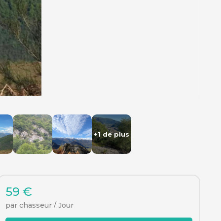
+1 de plus
59 €
par chasseur / Jour