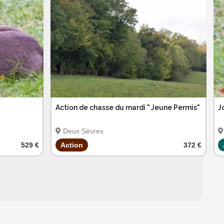
Action de chasse du mardi " Jeune Permis"
J
Deux Sèvres
529 €
Action
372 €