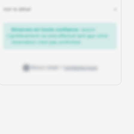
Voir le détail
Réservez en toute confiance :
aucun
prélèvement ne sera effectué tant que votre
réservation n'est pas confirmée
Besoin d'aide ?
Contactez-nous