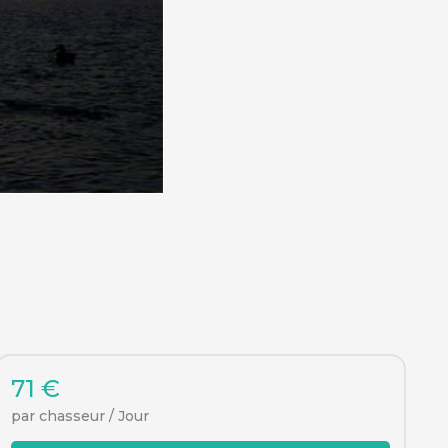
71 €
par chasseur / Jour