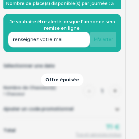
Nombre de place(s) disponible(s) par journée : 3
Je souhaite être alerté lorsque l'annonce sera
remise en ligne.
M'alerter
Sélectionner une date
Nombre de Chasseur(s)
-
+
1
1
Chasseur
Ajouter un code promotionnel
71 €
Total
Tva et services inclus