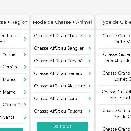
se + Région
Mode de Chasse + Animal
Type de Gibie
 en Lot et
Chasse Affût au Chevreuil
Chasse Grand 
nne
Haute M
Chasse Affût au Sanglier
en Yonne
Chasse Gibier
Bouches du
Chasse Affût au Cervidé
n Corrèze
Chasse Grand 
Chasse Affût au Renard
Loir et 
en Meuse
Chasse Affût au Alouette
Chasse Nuisib
en Marne
en Loir et
Chasse Affût au Isard
n Côte d'Or
Chasse Grand 
Chasse Affût au Faisans
Pas de C
n Cantal
Voir plus
Chasse Grand 