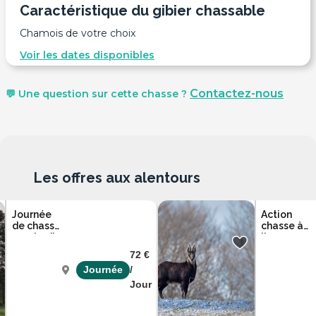
Caractéristique du gibier chassable
Chamois de votre choix
Voir les dates disponibles
Contactez-nous
💬 Une question sur cette chasse ?
Les offres aux alentours
Journée
Action
de chasse
chasse à
vendredi
l'arc au
ou
grand gibi
72 €
samedi
en forêt
Journée
/
dans l'Ain
d'Arvière
Jour
Ain