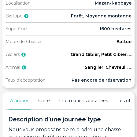
Localisation
Mazan-l-abbaye
Biotope
Forêt, Moyenne montagne
Superficie
1600 hectares
Mode de Chasse
Battue
Gibiers
Grand Gibier
,
Petit Gibier
, ...
Animal
Sanglier
,
Chevreuil
, ...
Taux d'acceptation
Pas encore de réservation
A propos
Carte
Informations détaillées
Les offres
Description d'une journée type
Nous vous proposons de rejoindre une chasse
associative en forêt domaniale, située sur