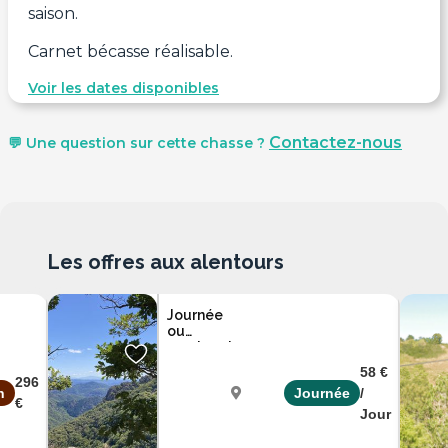
saison.
Carnet bécasse réalisable.
Voir les dates disponibles
Contactez-nous
💬 Une question sur cette chasse ?
Les offres aux alentours
Journée
ou
weekend
grand
58 €
gibier,
296
n
Journée
/
centre
€
de
Jour
Ardèche
l'Ardèche