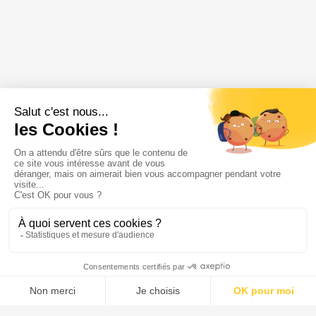
1989 € / Action
Visiter ou réserver
Menu
Tupechou
Tuchassou
Favoris
Profil