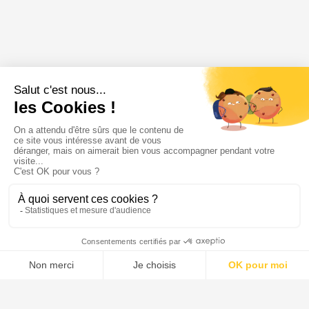
3429 €
/ Bracelet
Réserver
Menu
Tupechou
Tuchassou
Favoris
Profil