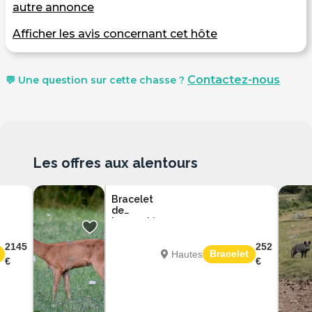
autre annonce
Afficher les avis concernant cet hôte
Contactez-nous
💬 Une question sur cette chasse ?
Les offres aux alentours
Bracelet
de
brocard à
l’approche
dans les
2145
252
Bracelet
Hautes
Hautes-
€
€
Pyrénées
Pyrénées