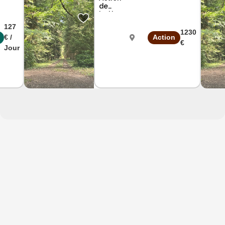
de
battue 3
jours le
127
samedi
1230
€ /
Action
dans le
€
Loiret
Jour
Loiret