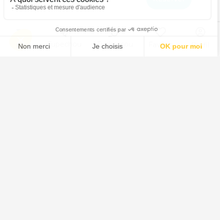
Menu
Tupechou
Tuchassou
Favoris
Profil
Animal
Chasse au Sanglier
Chasse au Chevreuil
Chasse au Cervidé
Chasse au Chamois
Chasse au Mouflon
Chasse au Isard