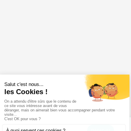
249 €
/ Bracelet
Réserver