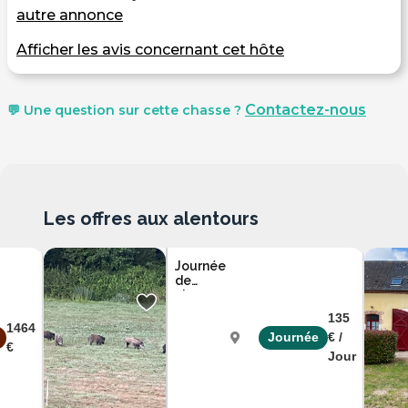
autre annonce
Afficher les avis concernant cet hôte
Contactez-nous
💬 Une question sur cette chasse ?
Les offres aux alentours
Journée
de
chasse
du
135
Vendredi
1464
Journée
€ /
en
€
Sologne
Jour
Cher