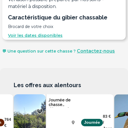
matériel à disposition.
Caractéristique du gibier chassable
Brocard de votre choix
Voir les dates disponibles
Contactez-nous
💬 Une question sur cette chasse ?
Les offres aux alentours
Journée de
chasse
découverte
gros gibier
83 €
dans le 36
764
n
Journée
/
€