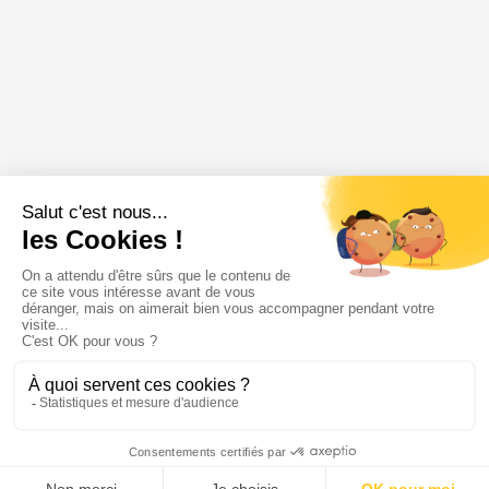
Annonce épuisée
🔥 Très demandée
Soyez alerté en premier à sa remise en ligne
M'alerter
Menu
Tupechou
Tuchassou
Favoris
Profil