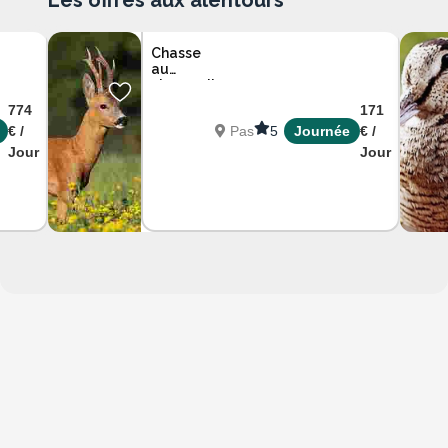
Les offres aux alentours
Chasse
au
chevreuil
dans le
774
171
62
€ /
5
Journée
€ /
Pas
Jour
Jour
de
Calais