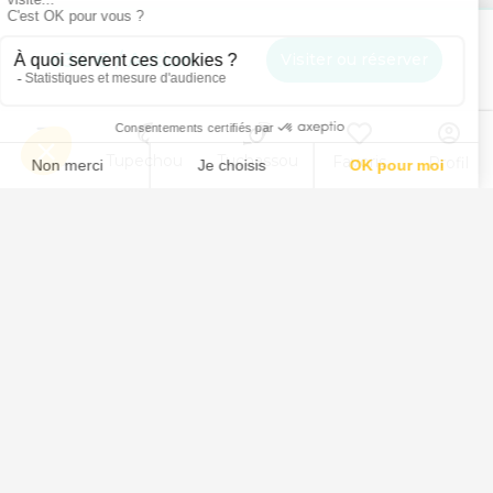
634 € / Action
Visiter ou réserver
Menu
Tupechou
Tuchassou
Favoris
Profil
Animal
Chasse au Sanglier
Chasse au Chevreuil
Chasse au Cervidé
Chasse au Chamois
Chasse au Mouflon