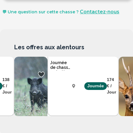
Contactez-nous
💬 Une question sur cette chasse ?
Les offres aux alentours
Journée
de chasse
en battue
entre la
138
174
Haute-
€ /
Journée
€ /
Marne et
les Vosges
Jour
Jour
Haute
Marne