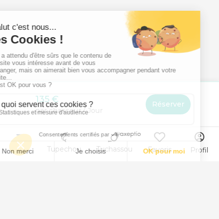
135 €
Réserver
par chasseur / Jour
Menu
Tupechou
Tuchassou
Favoris
Profil
Animal