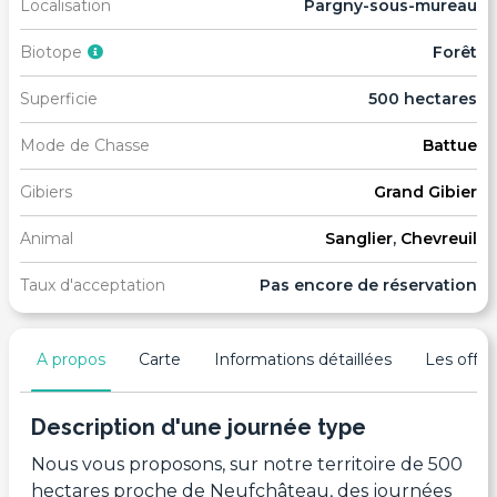
Localisation
Pargny-sous-mureau
Biotope
Forêt
Superficie
500 hectares
Mode de Chasse
Battue
Gibiers
Grand Gibier
Animal
Sanglier
,
Chevreuil
Taux d'acceptation
Pas encore de réservation
A propos
Carte
Informations détaillées
Les offres
Description d'une journée type
Nous vous proposons, sur notre territoire de 500
hectares proche de Neufchâteau, des journées