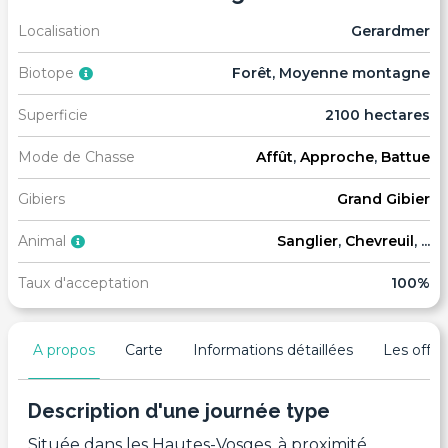
Localisation
Gerardmer
Biotope
Forêt, Moyenne montagne
Superficie
2100 hectares
Mode de Chasse
Affût
,
Approche
,
Battue
Gibiers
Grand Gibier
Animal
Sanglier
,
Chevreuil
, ...
Taux d'acceptation
100%
A propos
Carte
Informations détaillées
Les offres
Description d'une journée type
Située dans les Hautes-Vosges, à proximité