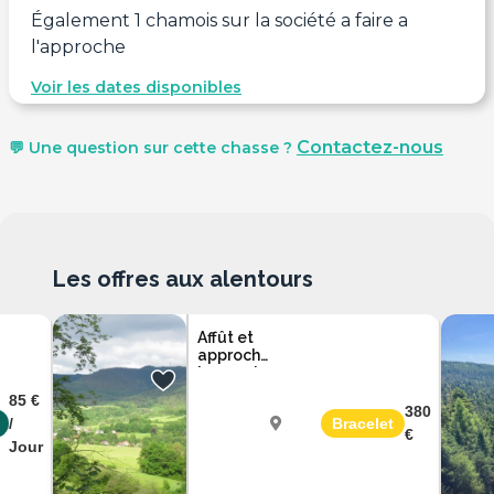
Également 1 chamois sur la société a faire a
l'approche
Voir les dates disponibles
Contactez-nous
💬 Une question sur cette chasse ?
Les offres aux alentours
Affût et
approche
brocard
dans les
85 €
Vosges
380
/
Bracelet
€
Jour
Vosges