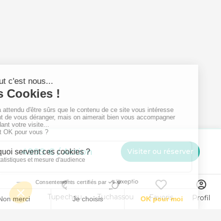
4999 € / Action
Visiter ou réserver
Menu
Tupechou
Tuchassou
Favoris
Profil