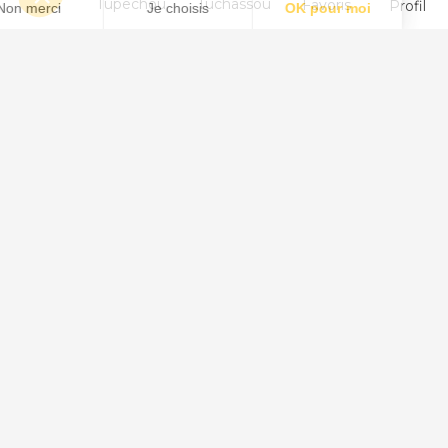
Menu
Tupechou
Tuchassou
Favoris
Profil
Animal
Chasse au Sanglier
Chasse au Chevreuil
Chasse au Cervidé
Chasse au Chamois
Chasse au Mouflon
Chasse au Isard
Chasse au Daim
Voir plus