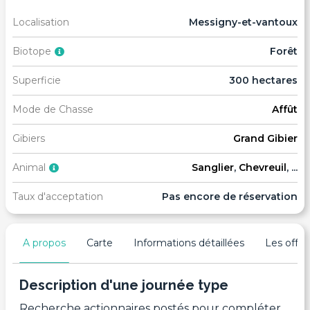
Localisation
Messigny-et-vantoux
Biotope
Forêt
Superficie
300 hectares
Mode de Chasse
Affût
Gibiers
Grand Gibier
Animal
Sanglier
,
Chevreuil
, ...
Taux d'acceptation
Pas encore de réservation
A propos
Carte
Informations détaillées
Les offres
Description d'une journée type
Recherche actionnaires postés pour compléter