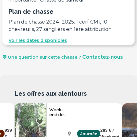
Plan de chasse
Plan de chasse 2024- 2025: 1 cerf CM1, 10
chevreuils, 27 sangliers en 1ère attribution
Voir les dates disponibles
Contactez-nous
💬 Une question sur cette chasse ?
Les offres aux alentours
Week-
end de
chasse
Cervidés
Sanglier
939
263 € /
n
Journée
postés
€
Weekend