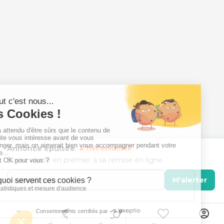
Annonce épuisée
🔥 Très demandée
Soyez alerté en premier à sa remise en ligne
M'alerter