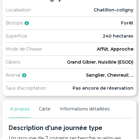
Localisation
Chatillon-coligny
Biotope
Forêt
Superficie
240 hectares
Mode de Chasse
Affût
,
Approche
Gibiers
Grand Gibier
,
Nuisible (ESOD)
Animal
Sanglier
,
Chevreuil
, ...
Taux d'acceptation
Pas encore de réservation
A propos
Carte
Informations détaillées
Description d'une journée type
Un groupe de 7 copains recherche quelques