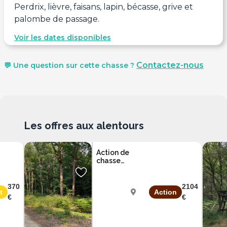
Perdrix, lièvre, faisans, lapin, bécasse, grive et
palombe de passage.
Voir les dates disponibles
Contactez-nous
💬 Une question sur cette chasse ?
Les offres aux alentours
Action de
chasse
gros
gibier en
semaine
370
2104
t
Action
dans le
€
€
Loiret
Loiret