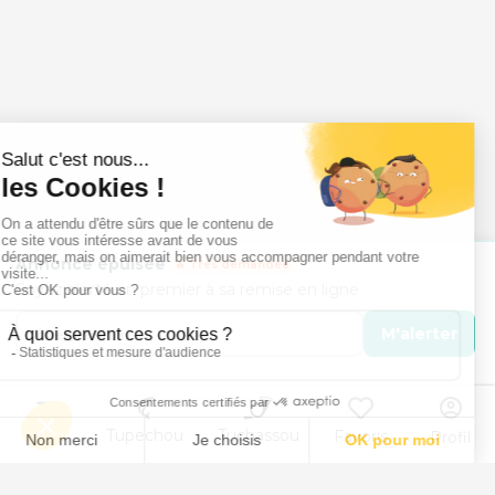
Annonce épuisée
🔥 Très demandée
Soyez alerté en premier à sa remise en ligne
M'alerter
Menu
Tupechou
Tuchassou
Favoris
Profil