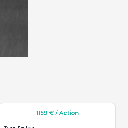
1159 €
/
Action
Type d'action