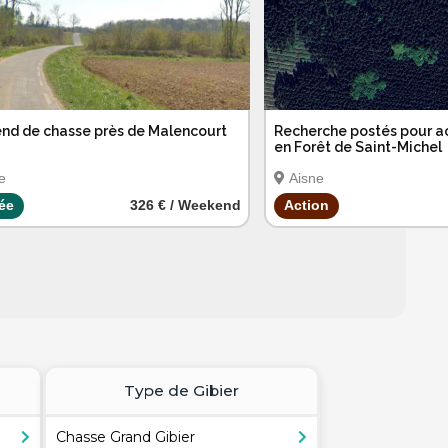
nd de chasse près de Malencourt
Recherche postés pour a
en Forêt de Saint-Michel
e
Aisne
ée
326 € / Weekend
Action
Type de Gibier
Chasse Grand Gibier