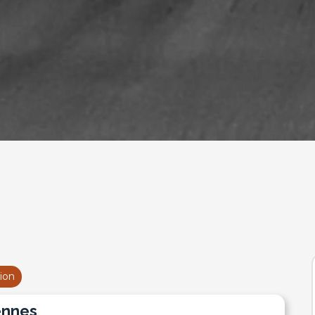
ion
dennes