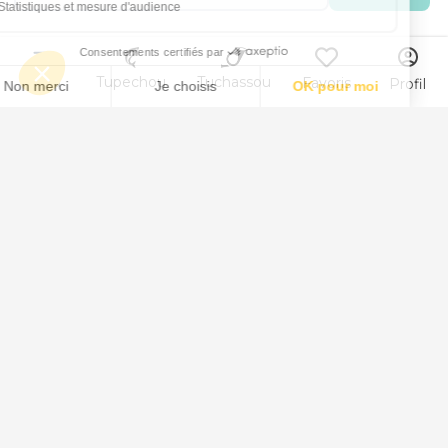
Menu
Tupechou
Tuchassou
Favoris
Profil
Animal
Peche au Saumon
Peche au Anchois
Peche au Sandre
Peche au Brochet
Peche au Truites fario et arc-en-ciel
Peche au Sardine