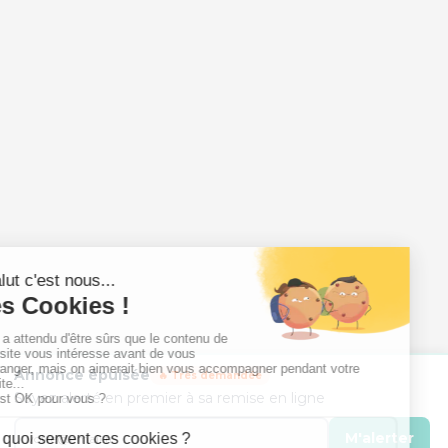
Annonce épuisée
🔥 Très demandée
Soyez alerté en premier à sa remise en ligne
M'alerter