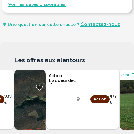
Voir les dates disponibles
Contactez-nous
💬 Une question sur cette chasse ?
Les offres aux alentours
Sélection 
Action
traqueur de
chasse gros
gibier proche
de
939
477
n
Action
Neufchâteau
€
€
Vosges