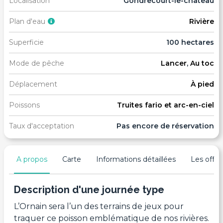
Localisation
Gondrecourt-le-chateau
Plan d'eau
Rivière
Superficie
100 hectares
Mode de pêche
Lancer
,
Au toc
Déplacement
À pied
Poissons
Truites fario et arc-en-ciel
Taux d'acceptation
Pas encore de réservation
A propos
Carte
Informations détaillées
Les offres
Description d'une journée type
L’Ornain sera l’un des terrains de jeux pour
traquer ce poisson emblématique de nos rivières.