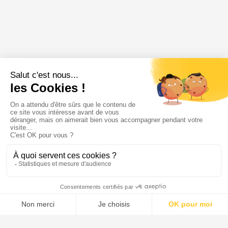
Annonce épuisée
🔥 Très demandée
Soyez alerté en premier à sa remise en ligne
M'alerter
Menu
Tupechou
Tuchassou
Favoris
Profil