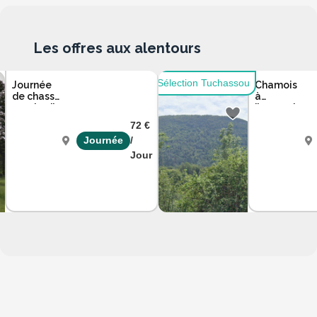
Les offres aux alentours
Sélection Tuchassou
Journée
Chamois
de chasse
à
vendredi
l’approche
ou
avec un
72 €
samedi
guide
Journée
/
dans l'Ain
dans le
Jura
Jour
Ain
Ju