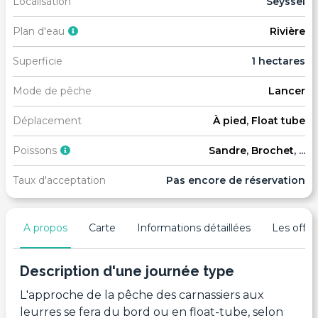
Localisation
Seyssel
Plan d'eau
Rivière
Superficie
1 hectares
Mode de pêche
Lancer
Déplacement
À pied
,
Float tube
Poissons
Sandre
,
Brochet
, ...
Taux d'acceptation
Pas encore de réservation
A propos
Carte
Informations détaillées
Les offres
Description d'une journée type
L'approche de la pêche des carnassiers aux
leurres se fera du bord ou en float-tube, selon