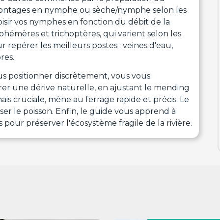
s montages en nymphe ou sèche/nymphe selon les
sir vos nymphes en fonction du débit de la
éphémères et trichoptères, qui varient selon les
our repérer les meilleurs postes : veines d'eau,
res.
us positionner discrètement, vous vous
rer une dérive naturelle, en ajustant le mending
is cruciale, mène au ferrage rapide et précis. Le
Envie de chasser sur les meilleurs territoires ?
r le poisson. Enfin, le guide vous apprend à
Rejoignez +10 000 passionnés inscrits
 pour préserver l'écosystème fragile de la rivière.
Créez votre compte gratuitement et accédez à plus de 1 000
annonces vérifiées
Exclusivité garantie
Soyez informé en avant-première des nouvelles chasses
ajoutées