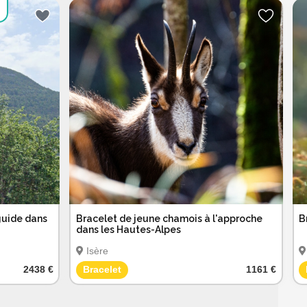
guide dans
Bracelet de jeune chamois à l'approche
B
dans les Hautes-Alpes
Isère
2438 €
Bracelet
1161 €