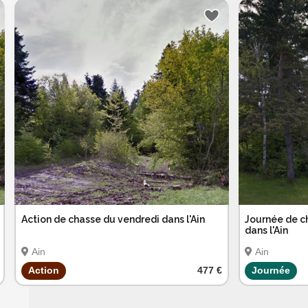
Action de chasse du vendredi dans l'Ain
Journée de c
dans l'Ain
Ain
Ain
Action
477 €
Journée