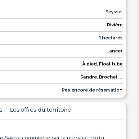
Seyssel
Rivière
1 hectares
Lancer
À pied
,
Float tube
Sandre
,
Brochet
, ...
Pas encore de réservation
s
Les offres du territoire
e-Savoie commence par la préparation du