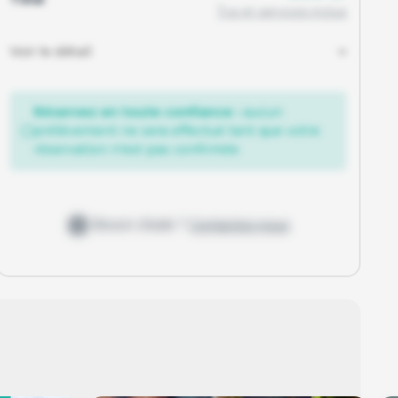
Tva et services inclus
Voir le détail
Réservez en toute confiance :
aucun
prélèvement ne sera effectué tant que votre
réservation n'est pas confirmée
Besoin d'aide ?
Contactez-nous