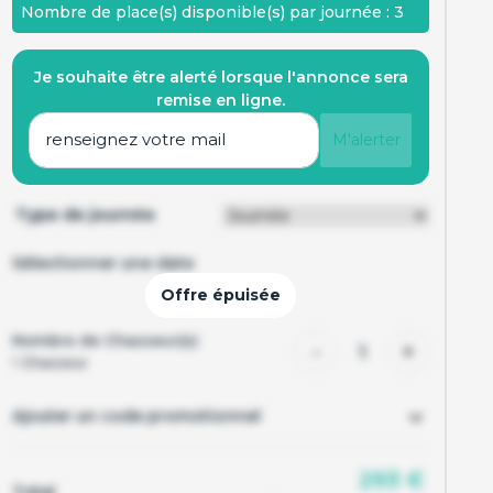
Nombre de place(s) disponible(s) par journée : 3
Je souhaite être alerté lorsque l'annonce sera
remise en ligne.
M'alerter
Type de journée
Sélectionner une date
Nombre de Chasseur(s)
-
+
1
1
Chasseur
Ajouter un code promotionnel
293 €
Total