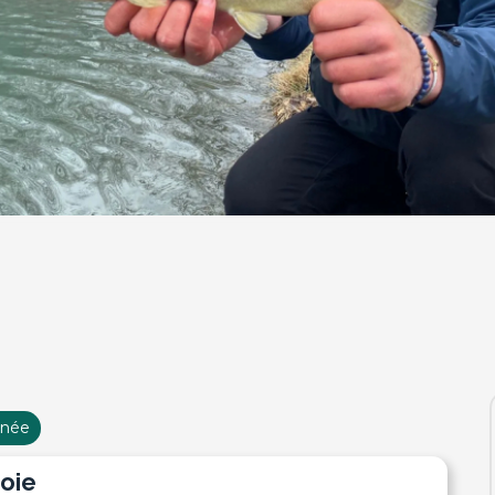
rnée
voie