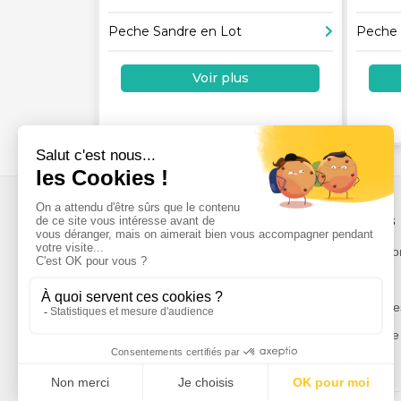
Peche Sandre en Lot
Peche 
Voir plus
À propos
Notre missio
Tuchassou
L'équipe
La plateforme de référence pour réserver
Témoignage
des expériences de chasse en France.
Notre charte