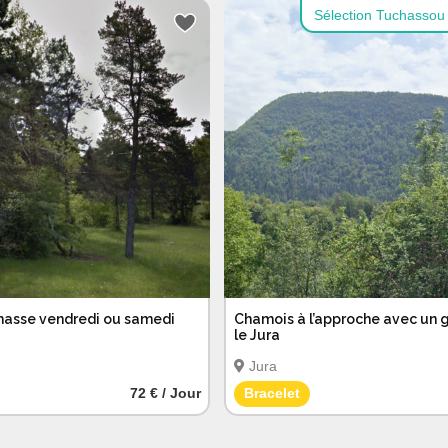
Sélection Tuchassou
🎯
Journées, actions, bracelets... Partout en France
Je crée mon compte
Pas maintenant
Gratuit
Sécurisé
Sans engagement
hasse vendredi ou samedi
Chamois à l’approche avec un 
le Jura
Jura
72 € / Jour
Bracelet