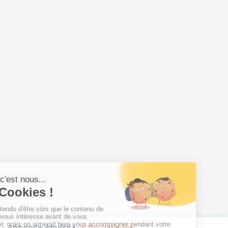
Annonce épuisée
🔥 Très demandée