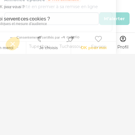
Soyez alerté en premier à sa remise en ligne
M'alerter
Menu
Tupechou
Tuchassou
Favoris
Profil
Animal
Peche au Saumon
Peche au Anchois
Peche au Sandre
Peche au Brochet