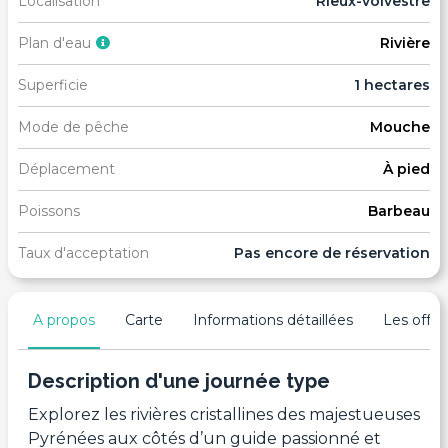
Localisation
Rieux-volvestre
Plan d'eau
Rivière
Superficie
1 hectares
Mode de pêche
Mouche
Déplacement
À pied
Poissons
Barbeau
Taux d'acceptation
Pas encore de réservation
A propos
Carte
Informations détaillées
Les offres
Description d'une journée type
Explorez les rivières cristallines des majestueuses
Pyrénées aux côtés d’un guide passionné et