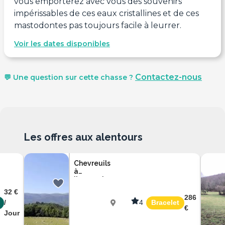
vous emporterez avec vous des souvenirs
impérissables de ces eaux cristallines et de ces
mastodontes pas toujours facile à leurrer.
Voir les dates disponibles
Contactez-nous
💬 Une question sur cette chasse ?
Les offres aux alentours
Chevreuils
à
l'approche
en Ariège
32 €
286
/
4
Bracelet
€
Jour
Ariège