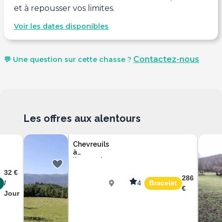
et à repousser vos limites.
Voir les dates disponibles
Contactez-nous
💬 Une question sur cette chasse ?
Les offres aux alentours
Chevreuils
à
l'approche
en Ariège
32 €
286
/
4
Bracelet
€
Jour
Ariège