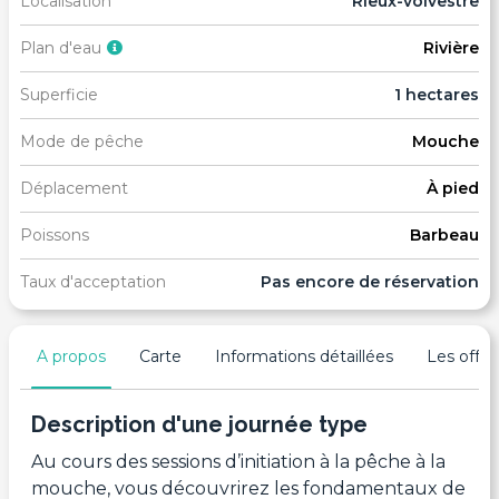
Localisation
Rieux-volvestre
Plan d'eau
Rivière
Superficie
1 hectares
Mode de pêche
Mouche
Déplacement
À pied
Poissons
Barbeau
Taux d'acceptation
Pas encore de réservation
A propos
Carte
Informations détaillées
Les offres
Description d'une journée type
Au cours des sessions d’initiation à la pêche à la
mouche, vous découvrirez les fondamentaux de