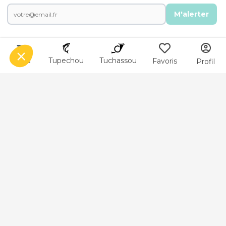
M'alerter
Menu
Tupechou
Tuchassou
Favoris
Profil
Animal
Peche au Saumon
Peche au Anchois
Peche au Sandre
Peche au Brochet
Peche au Truites fario et arc-en-ciel